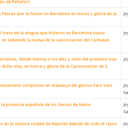
do de Peñafort
 fiestas que se hazen en Barcelona en loores y gloria de la
Jo
trata de la alegria que hizieron en Barcelona hasta
Jo
1 en sabiendo la nueva de la canonizacion del Cathalan
arcelona, dende Viernes a los diez y ocho del presente mes
Jo
 dicho mes, en honra y gloria de la Canonizacion de S.
a neuament compostes en alabança del glorios Pare Sant
Jo
Sa
 la provincia española de los Siervos de María
Jo
Sa
do en la mesma ciudad de Nápoles depués de todo el reyno
Jo