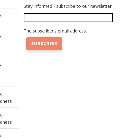
Stay informed - subscribe to our newsletter.
y
The subscriber's email address.
y
y
y,
dness
y,
dness
y