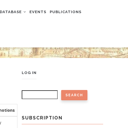
DATABASE
EVENTS
PUBLICATIONS
USER
LOG IN
ACCOUNT
MENU
Search
motions
SUBSCRIPTION
y