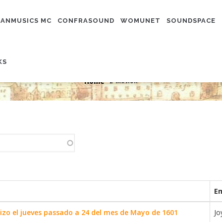
N
IGATION
ANMUSICS MC
CONFRASOUND
WOMUNET
SOUNDSPACE
KS
E-Motion
Home
E-Motion
-
Breadcrumb
E
hizo el jueves passado a 24 del mes de Mayo de 1601
Jo