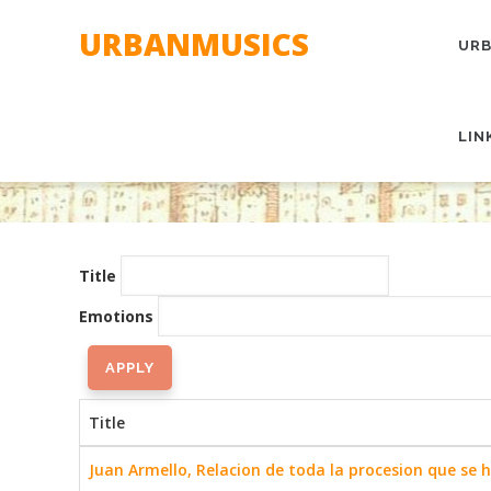
Skip
MAI
URBANMUSICS
to
NAV
URB
main
content
LIN
Title
Emotions
Title
Juan Armello, Relacion de toda la procesion que se 