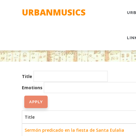
Skip
MAI
URBANMUSICS
to
NAV
URB
main
content
LIN
Title
Emotions
Title
Sermón predicado en la fiesta de Santa Eulalia