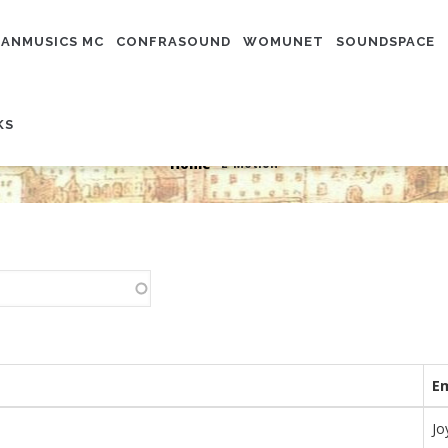
N
IGATION
ANMUSICS MC
CONFRASOUND
WOMUNET
SOUNDSPACE
KS
E-Motion
Home
E-Motion
-
Breadcrumb
E
Jo