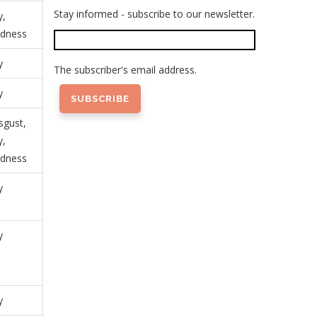
Stay informed - subscribe to our newsletter.
y,
dness
y
The subscriber's email address.
y
sgust,
y,
dness
y
y
y