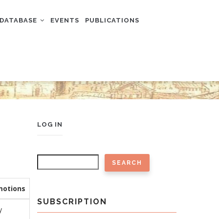
DATABASE
EVENTS
PUBLICATIONS
USER
LOG IN
ACCOUNT
MENU
Search
motions
SUBSCRIPTION
y