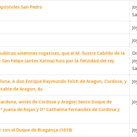
 Apóstoles San Pedro
Jo
Sa
Jo
Jo
blicas solemnes rogativas, que el M. Ilustre Cabildo de la
Di
San Felipe (antes Xativa) hizo por la felizidad del rey
Jo
Sa
celona. A don Enrique Raymundo Folch de Aragon, Cordova, y
Jo
table de Aragon, &c
e Cardona, antes de Cordova y Aragon Sexto Duque de
Jo
ª Juana de Rojas y Dª Cathalina Fernandez de Cordova y
r con el Duque de Bragança (1619)
Jo