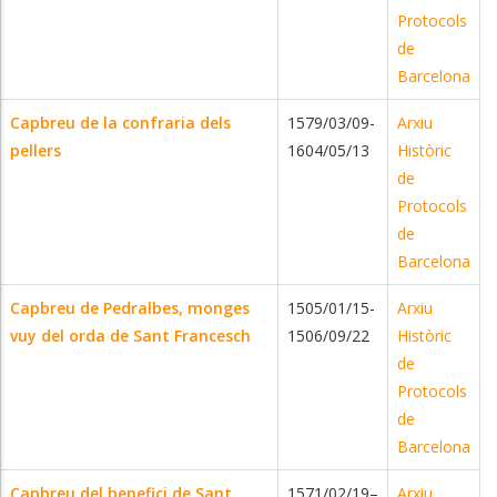
Protocols
de
Barcelona
Capbreu de la confraria dels
1579/03/09-
Arxiu
pellers
1604/05/13
Històric
de
Protocols
de
Barcelona
Capbreu de Pedralbes, monges
1505/01/15-
Arxiu
vuy del orda de Sant Francesch
1506/09/22
Històric
de
Protocols
de
Barcelona
Capbreu del benefici de Sant
1571/02/19–
Arxiu