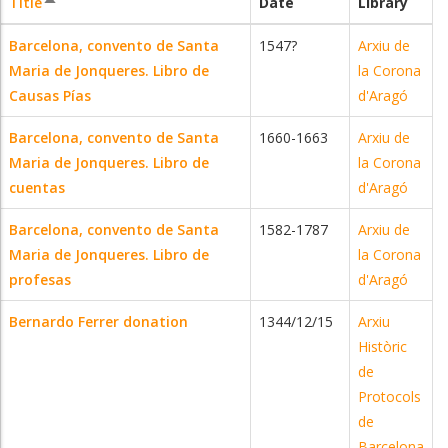
Title
Date
Library
Sort
descending
Barcelona, convento de Santa
1547?
Arxiu de
Maria de Jonqueres. Libro de
la Corona
Causas Pías
d'Aragó
Barcelona, convento de Santa
1660-1663
Arxiu de
Maria de Jonqueres. Libro de
la Corona
cuentas
d'Aragó
Barcelona, convento de Santa
1582-1787
Arxiu de
Maria de Jonqueres. Libro de
la Corona
profesas
d'Aragó
Bernardo Ferrer donation
1344/12/15
Arxiu
Històric
de
Protocols
de
Barcelona