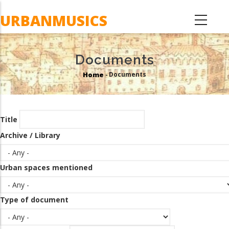
Skip
URBANMUSICS
to
main
content
Documents
Home
Documents
-
Breadcrumb
Title
Archive / Library
Urban spaces mentioned
Type of document