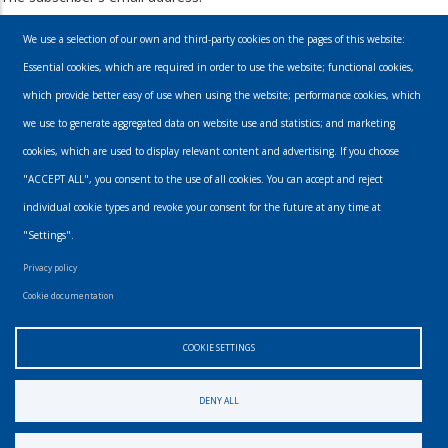
We use a selection of our own and third-party cookies on the pages of this website:
Essential cookies, which are required in order to use the website; functional cookies,
which provide better easy of use when using the website; performance cookies, which
we use to generate aggregated data on website use and statistics; and marketing
cookies, which are used to display relevant content and advertising. If you choose
Email
"ACCEPT ALL", you consent to the use of all cookies. You can accept and reject
individual cookie types and revoke your consent for the future at any time at
info@urbanmusics.com
"Settings".
Privacy Policy
Privacy policy
Footer
Cookie documentation
COOKIE SETTINGS
Find us elsewhere
DENY ALL