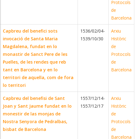
Protocols
de
Barcelona
Capbreu del benefici sots
1536/02/04-
Arxiu
invocació de Santa Maria
1539/10/30
Històric
Magdalena, fundat en lo
de
monastir de Sanct Pere de les
Protocols
Puelles, de les rendes que reb
de
tant en Barcelona y en lo
Barcelona
territori de aquella, com de fora
lo territori
Capbreu del benefisi de Sant
1557/12/14-
Arxiu
Joan y Sant Jaume fundat en lo
1557/12/17
Històric
monestir de las monjas de
de
Nostra Senyora de Pedralbas,
Protocols
bisbat de Barcelona
de
Barcelona