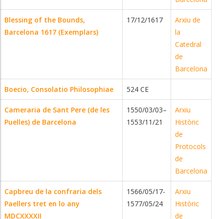
Blessing of the Bounds,
17/12/1617
Arxiu de
Barcelona 1617 (Exemplars)
la
Catedral
de
Barcelona
Boecio, Consolatio Philosophiae
524 CE
Cameraria de Sant Pere (de les
1550/03/03–
Arxiu
Puelles) de Barcelona
1553/11/21
Històric
de
Protocols
de
Barcelona
Capbreu de la confraria dels
1566/05/17-
Arxiu
Paellers tret en lo any
1577/05/24
Històric
MDCXXXXII
de